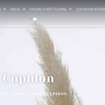
E
DEUIL
COURS D’ART FLORAL
LOCATION ÉVÈN
Cupidon
UEIL
/
NON CLASSÉ
/ CUPIDON