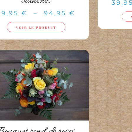
blanches
39,9
39,95
€
–
94,95
€
VOIR LE PRODUIT
Bouquet rond de roses