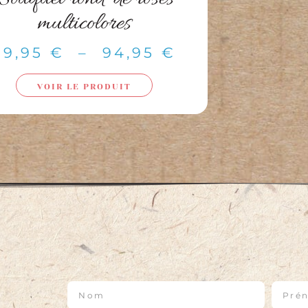
multicolores
39,95
€
–
94,95
€
VOIR LE PRODUIT