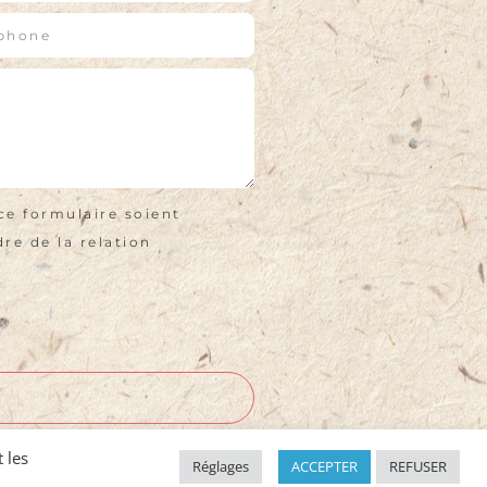
ce formulaire soient
re de la relation
 les
Réglages
ACCEPTER
REFUSER