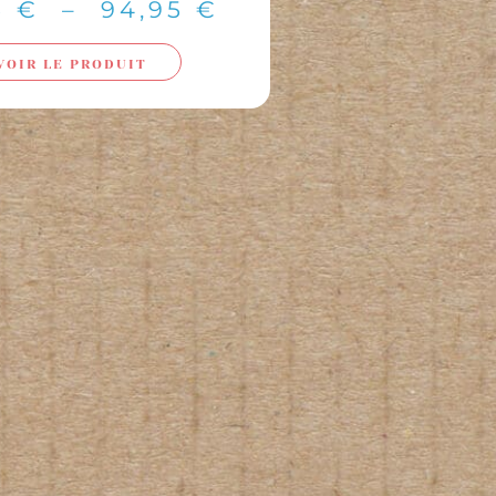
5
€
–
94,95
€
VOIR LE PRODUIT