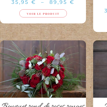
35,95
€
–
89,95
€
VOIR LE PRODUIT
Bouquet rond de roses rouges