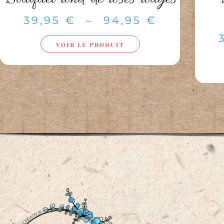
39,95
€
–
94,95
€
VOIR LE PRODUIT