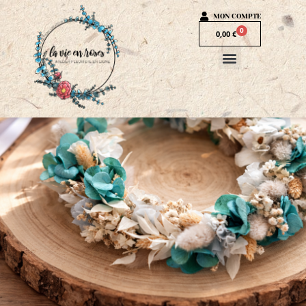
MON COMPTE
0
0,00
€