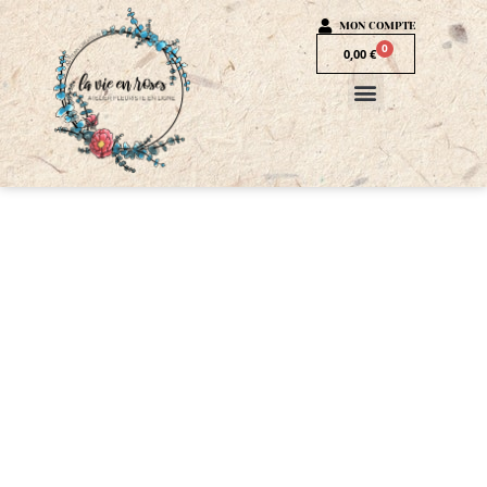
MON COMPTE
0
0,00
€