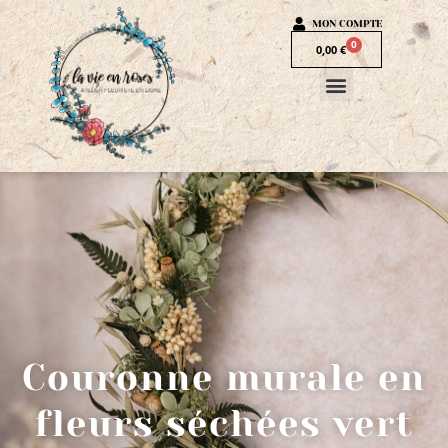
MON COMPTE
0
0,00
€
Couronne murale en
fleurs séchées vert