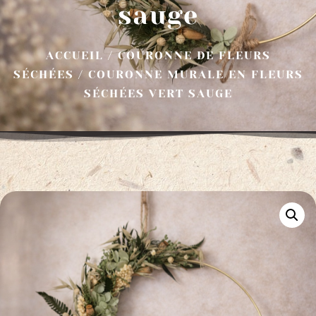
sauge
ACCUEIL
/
COURONNE DE FLEURS
SÉCHÉES
/ COURONNE MURALE EN FLEURS
SÉCHÉES VERT SAUGE