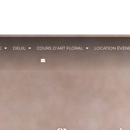
E
DEUIL
COURS D’ART FLORAL
LOCATION ÉVÈN