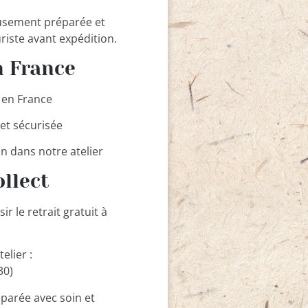
usement préparée et
riste avant expédition.
n France
t en France
 et sécurisée
in dans notre atelier
ollect
 le retrait gratuit à
telier :
30)
arée avec soin et