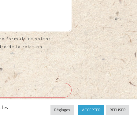
ce formulaire soient
re de la relation
 les
Réglages
ACCEPTER
REFUSER