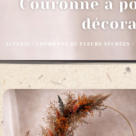
Couronne à po
décor
ACCUEIL
/
COURONNE DE FLEURS SÉCHÉES
/