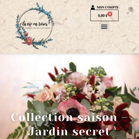
MON COMPTE
0
0,00
€
Collection saison –
Jardin secret