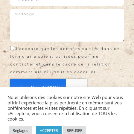
J'accepte que les données saisies dans ce
formulaire soient utilisées pour me
contacter et dans le cadre de la relation
commerciale qui peut en découler
Nous utilisons des cookies sur notre site Web pour vous
offrir l'expérience la plus pertinente en mémorisant vos
Envoyer
préférences et les visites répétées. En cliquant sur
«Accepter», vous consentez à l'utilisation de TOUS les
cookies.
©2021 LA VIE EN ROSES EI |
Mentions légales
|
CGV
|
Politique de confidentialité
|
Réglages
ACCEPTER
REFUSER