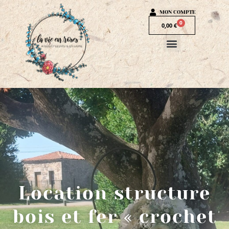
MON COMPTE
0
0,00
€
Location structure
bois et fer « crochet