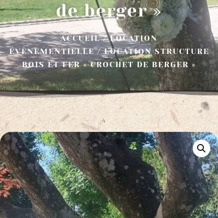
de berger »
ACCUEIL
/
LOCATION
ÉVÈNEMENTIELLE
/ LOCATION STRUCTURE
BOIS ET FER « CROCHET DE BERGER »