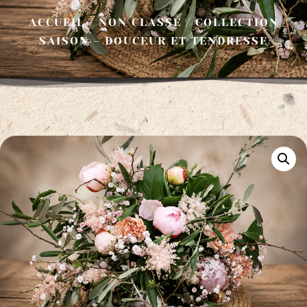
ACCUEIL
/
NON CLASSÉ
/ COLLECTION
SAISON – DOUCEUR ET TENDRESSE