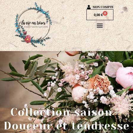
MON COMPTE
0
0,00
€
Collection saison –
Douceur et tendresse