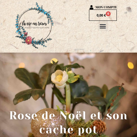
MON COMPTE
0
0,00
€
Rose de Noël et son
cache pot