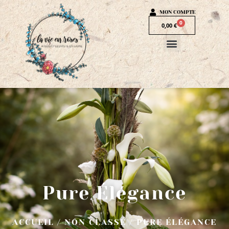
MON COMPTE
0
0,00
€
Pure Élégance
ACCUEIL
/
NON CLASSÉ
/ PURE ÉLÉGANCE