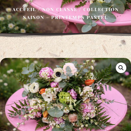
ACCUEIL
/
NON CLASSÉ
/ COLLECTION
SAISON – PRINTEMPS PASTEL