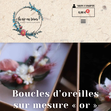
MON COMPTE
0
0,00
€
Boucles d’oreilles
sur mesure « or »