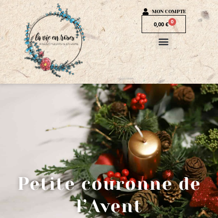
MON COMPTE
0
0,00
€
Petite couronne de
l’Avent