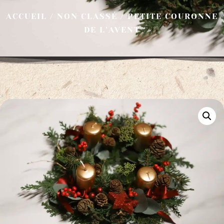
ACCUEIL
/
NON CLASSÉ
/ PETITE COURONNE
DE L’AVENT