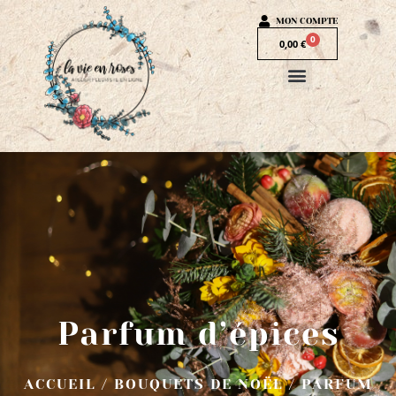
MON COMPTE
0
0,00
€
Parfum d’épices
ACCUEIL
/
BOUQUETS DE NOËL
/ PARFUM