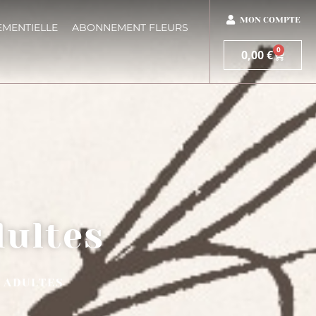
MON COMPTE
EMENTIELLE
ABONNEMENT FLEURS
0
0,00
€
dultes
L ADULTES