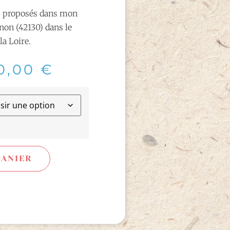
us proposés dans mon
gnon (42130) dans le
la Loire.
0,00
€
PANIER