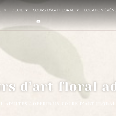
E
DEUIL
COURS D’ART FLORAL
LOCATION ÉVÈN
rs d’art floral a
AL ADULTES
/ OFFRIR UN COURS D’ART FLORA