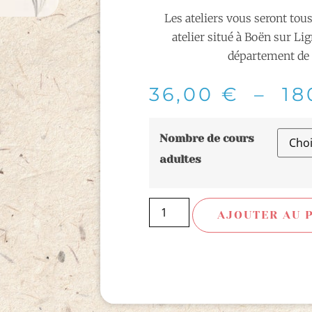
Les ateliers vous seront to
atelier situé à Boën sur Li
département de 
36,00
€
–
18
Nombre de cours
adultes
AJOUTER AU 