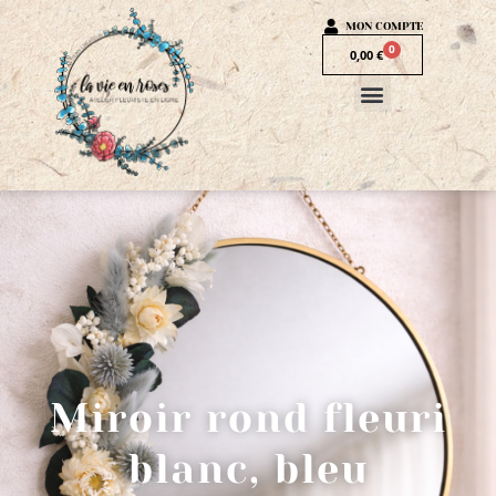
MON COMPTE
0
0,00
€
Miroir rond fleuri
blanc, bleu