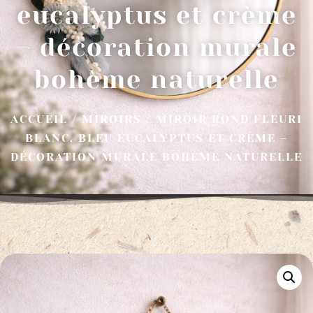
eucalyptus et crème
– décoration murale
bohème naturelle
ACCUEIL
/
MIROIRS
/ MIROIR ROND FLEURI
BLANC, BLEU EUCALYPTUS ET CRÈME –
DÉCORATION MURALE BOHÈME NATURELLE