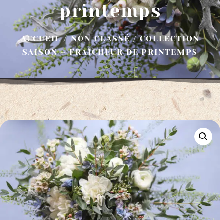
printemps
ACCUEIL
/
NON CLASSÉ
/ COLLECTION
SAISON – FRAÎCHEUR DE PRINTEMPS