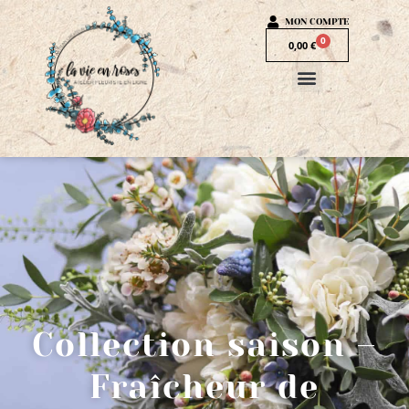
MON COMPTE
0
0,00
€
Collection saison –
Fraîcheur de