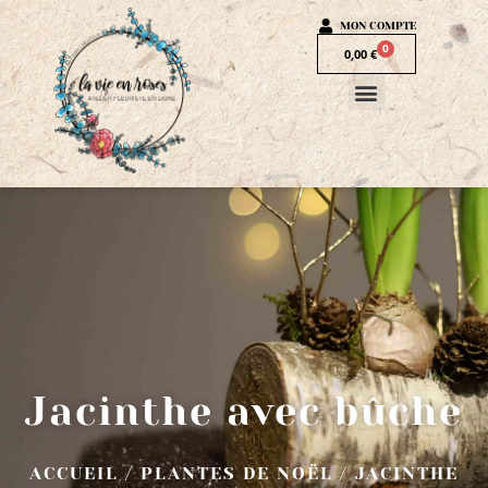
MON COMPTE
0
0,00
€
Jacinthe avec bûche
ACCUEIL
/
PLANTES DE NOËL
/ JACINTHE