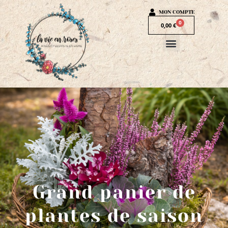
MON COMPTE
0
0,00
€
Grand panier de
plantes de saison