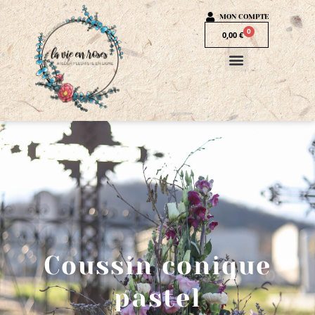
MON COMPTE
0
0,00
€
Coussin conique
pastel