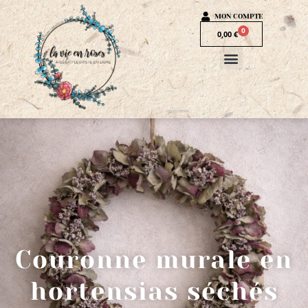
MON COMPTE
0
0,00
€
Couronne murale en
hortensias séchés