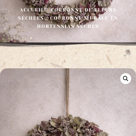
ACCUEIL
/
COURONNE DE FLEURS
SÉCHÉES
/ COURONNE MURALE EN
HORTENSIAS SÉCHÉS