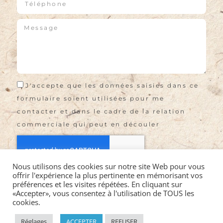
J'accepte que les données saisies dans ce
formulaire soient utilisées pour me
contacter et dans le cadre de la relation
commerciale qui peut en découler
Nous utilisons des cookies sur notre site Web pour vous
offrir l'expérience la plus pertinente en mémorisant vos
Envoyer
préférences et les visites répétées. En cliquant sur
«Accepter», vous consentez à l'utilisation de TOUS les
cookies.
©2021 LA VIE EN ROSES EI |
Mentions légales
|
CGV
|
Politique de confidentialité
|
Réglages
ACCEPTER
REFUSER