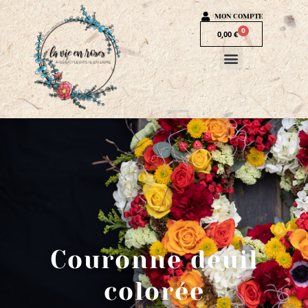
MON COMPTE
0
0,00
€
Couronne deuil
colorée