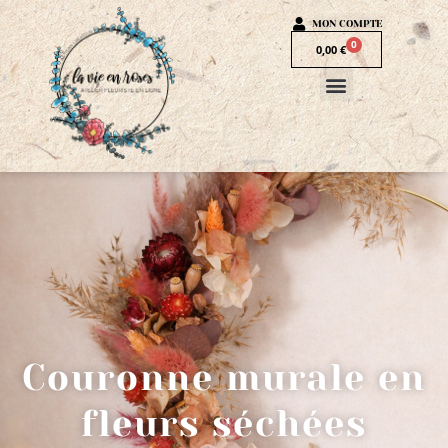
MON COMPTE
0
0,00
€
Couronne murale en
fleurs séchées