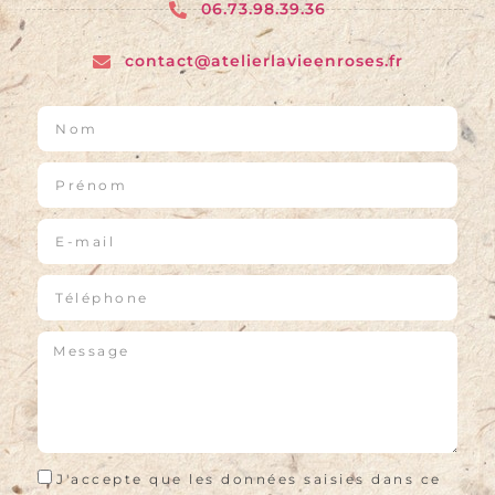
06.73.98.39.36
contact@atelierlavieenroses.fr
J'accepte que les données saisies dans ce