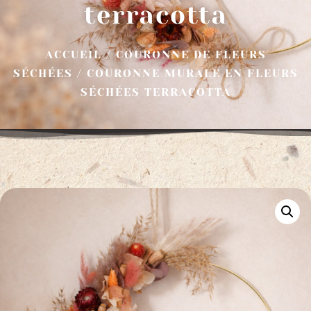
terracotta
ACCUEIL
/
COURONNE DE FLEURS
SÉCHÉES
/ COURONNE MURALE EN FLEURS
SÉCHÉES TERRACOTTA