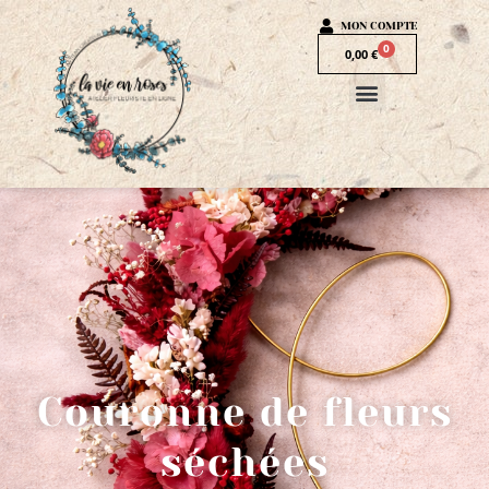
MON COMPTE
0
0,00
€
Couronne de fleurs
séchées