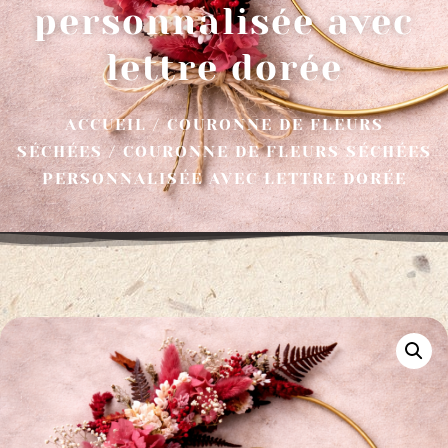
personnalisée avec
lettre dorée
ACCUEIL
/
COURONNE DE FLEURS
SÉCHÉES
/ COURONNE DE FLEURS SÉCHÉES
PERSONNALISÉE AVEC LETTRE DORÉE