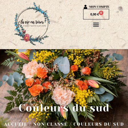
MON COMPTE
0
0,00
€
Couleurs du sud
ACCUEIL
/
NON CLASSÉ
/ COULEURS DU SUD