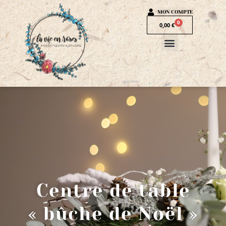
MON COMPTE
0
0,00
€
Centre de table
« bûche de Noël »