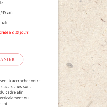
es.
m/35 cm.
anchi.
nde 8 à 10 jours.
PANIER
isent à accrocher votre
urs accroches sont
du cadre afin
verticalement ou
ment.