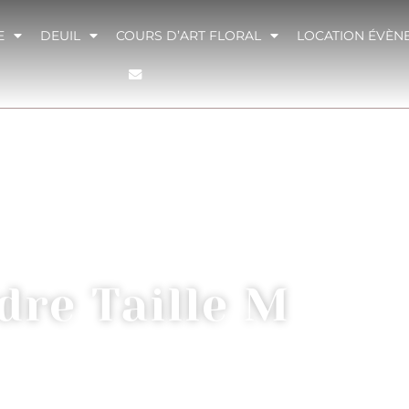
E
DEUIL
COURS D’ART FLORAL
LOCATION ÉVÈN
dre Taille M
BLEAUX STABILISÉS
/ CADRE TAILLE M