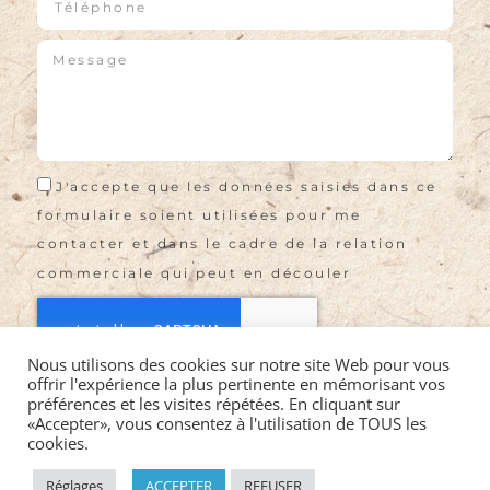
J'accepte que les données saisies dans ce
formulaire soient utilisées pour me
contacter et dans le cadre de la relation
commerciale qui peut en découler
Nous utilisons des cookies sur notre site Web pour vous
offrir l'expérience la plus pertinente en mémorisant vos
Envoyer
préférences et les visites répétées. En cliquant sur
«Accepter», vous consentez à l'utilisation de TOUS les
cookies.
©2021 LA VIE EN ROSES EI |
Mentions légales
|
CGV
|
Politique de confidentialité
|
Réglages
ACCEPTER
REFUSER