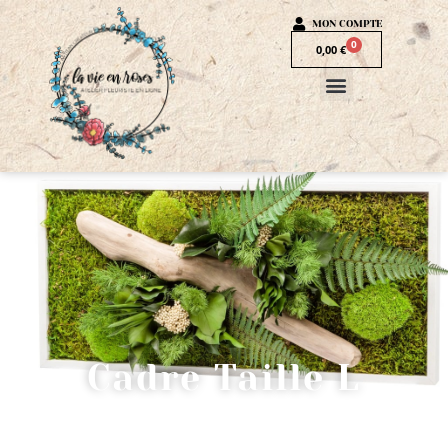
MON COMPTE
0
0,00
€
Cadre Taille L
ACCUEIL
/
TABLEAUX STABILISÉS
/ CADRE