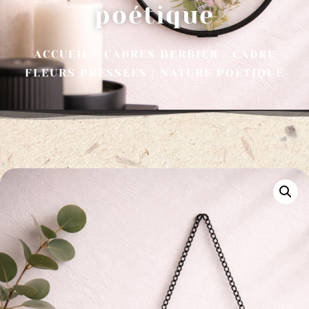
poétique
ACCUEIL
/
CADRES HERBIER
/ CADRE
FLEURS PRESSÉES | NATURE POÉTIQUE