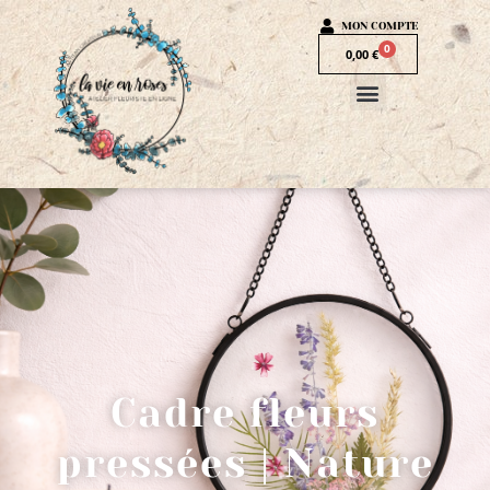
MON COMPTE
0
0,00
€
Cadre fleurs
pressées | Nature