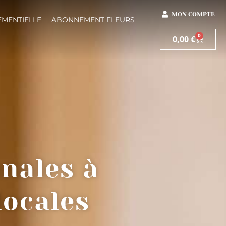
MON COMPTE
EMENTIELLE
ABONNEMENT FLEURS
0
0,00
€
anales à
locales