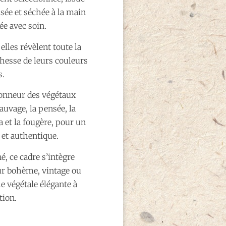
ssée et séchée à la main
ée avec soin.
lles révèlent toute la
chesse de leurs couleurs
s.
honneur des végétaux
sauvage, la pensée, la
a et la fougère, pour un
 et authentique.
né, ce cadre s’intègre
ur bohème, vintage ou
e végétale élégante à
tion.