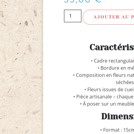
AJOUTER AU 
Caractéris
• Cadre rectangula
• Bordure en mé
• Composition en fleurs na
séchée
• Fleurs issues de cuei
• Pièce artisanale – chaqu
• À poser sur un meubl
Dimens
• Format : 15