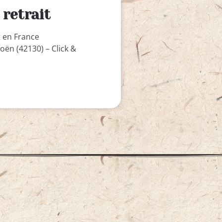
 retrait
t en France
 Boën (42130) – Click &