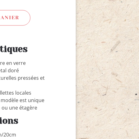
PANIER
tiques
ire en verre
tal doré
turelles pressées et
s
llettes locales
e modèle est unique
e ou une étagère
ions
cm/20cm