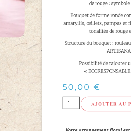
de rouge : symbole
Bouquet de forme ronde co
amaryllis, œillets, pampas et f
tonalités de rouge 
Structure du bouquet : rouleau
ARTISANA
Possibilité de rajouter 
« ECORESPONSABLE »
50,00
€
AJOUTER AU 
Votre arrangement floral est