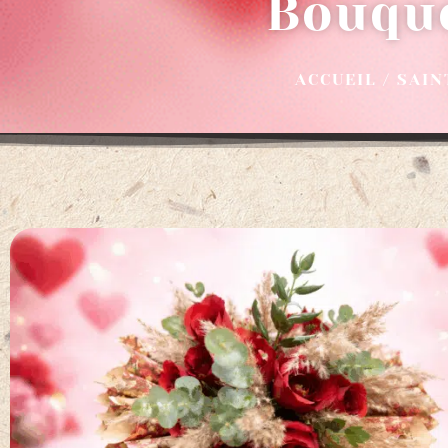
Bouque
ACCUEIL
/
SAIN