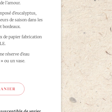
 de l’amour.
mposé d’eucalyptus,
leurs de saison dans les
et bordeaux.
x de papier fabrication
LE.
une réserve d’eau
 ou un vase.
PANIER
 susceptible de varier