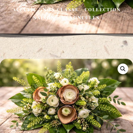
ACCUEIL
/
NON CLASSÉ
/ COLLECTION
SAISON – RENONCULES