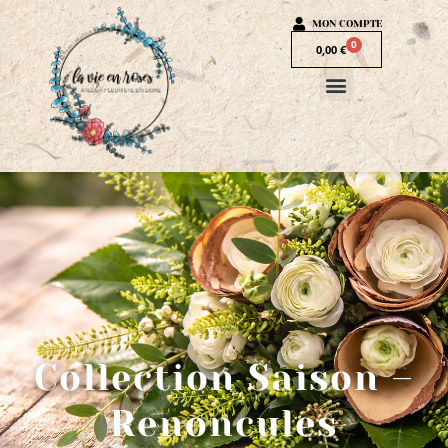
MON COMPTE
0
0,00
€
Collection Saison –
Renoncules