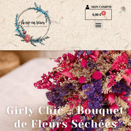
MON COMPTE
0
0,00
€
Girly Chic – Bouquet
de Fleurs Séchées