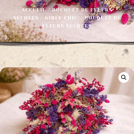
ACCUEIL
/
BOUQUET DE FLEURS
SÉCHÉES
/ GIRLY CHIC – BOUQUET DE
FLEURS SÉCHÉES