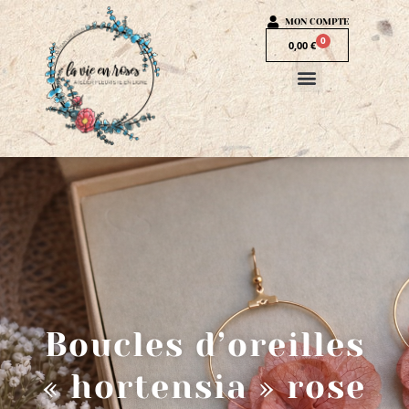
MON COMPTE
0
0,00
€
Boucles d’oreilles
« hortensia » rose