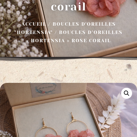
corail
ACCUEIL
/
BOUCLES D'OREILLES
"HORTENSIA"
/ BOUCLES D’OREILLES
« HORTENSIA » ROSE CORAIL