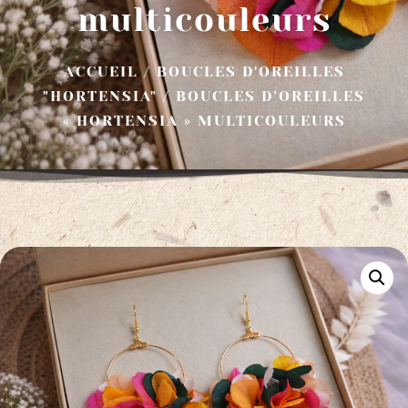
multicouleurs
ACCUEIL
/
BOUCLES D'OREILLES
"HORTENSIA"
/ BOUCLES D’OREILLES
« HORTENSIA » MULTICOULEURS