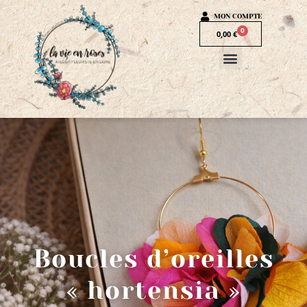
MON COMPTE
0
0,00
€
Boucles d’oreilles
« hortensia »