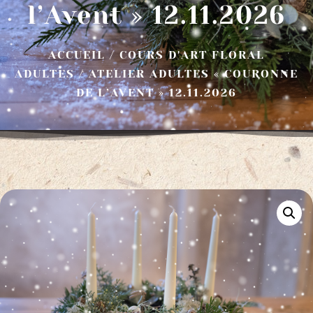
l’Avent » 12.11.2026
ACCUEIL
/
COURS D'ART FLORAL
ADULTES
/ ATELIER ADULTES « COURONNE
DE L’AVENT » 12.11.2026