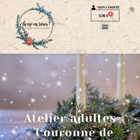
MON COMPTE
0
0,00
€
Atelier adultes
« Couronne de