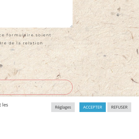
ce formulaire soient
re de la relation
 les
Réglages
ACCEPTER
REFUSER