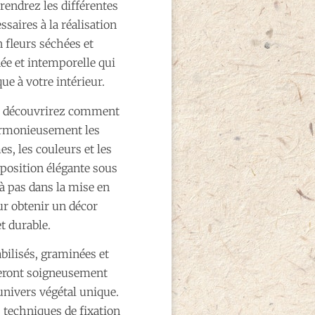
prendrez les différentes
ssaires à la réalisation
 fleurs séchées et
née et intemporelle qui
e à votre intérieur.
us découvrirez comment
harmonieusement les
es, les couleurs et les
mposition élégante sous
à pas dans la mise en
ur obtenir un décor
et durable.
abilisés, graminées et
seront soigneusement
nivers végétal unique.
 techniques de fixation