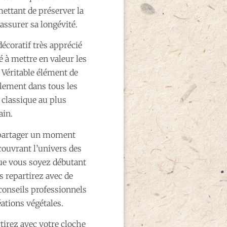
mettant de préserver la
’assurer sa longévité.
décoratif très apprécié
é à mettre en valeur les
. Véritable élément de
cilement dans tous les
s classique au plus
in.
e partager un moment
écouvrant l’univers des
Que vous soyez débutant
s repartirez avec de
conseils professionnels
éations végétales.
artirez avec votre cloche