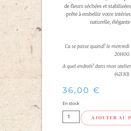
de fleurs séchées et stabilisées
prête à embellir votre intérie
naturelle, élégante
Ca se passe quand? le mercredi
20H00.
A quel endroit?
dans mon atelier
(42130).
36,00
€
En stock
AJOUTER AU 