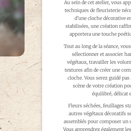
Au sein de cet atelier, vous ap
techniques de fleuristerie néce
d’une cloche décorative en
stabilisées, une création raffi
apportera une touche poétiqu
Tout au long de la séance, vo
sélectionner et associer 
végétaux, travailler les volum
textures afin de créer une co
cloche. Vous serez guidé pas 
scène de votre création po
équilibré, délicat 
Fleurs séchées, feuillages st
autres végétaux décoratifs 
assemblés pour composer un u
Vous apprendrez également les