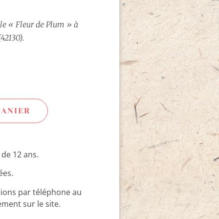
ale « Fleur de Plum » à
42130).
PANIER
 de 12 ans.
ées.
ations par téléphone au
ment sur le site.