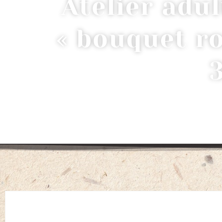
Atelier adul
« bouquet ro
ACCUEIL
/
COURS D'ART FLORAL ADULTES
/ 