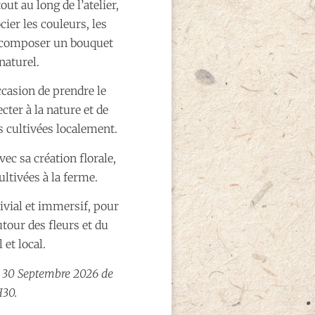
ut au long de l’atelier,
cier les couleurs, les
r composer un bouquet
naturel.
ccasion de prendre le
cter à la nature et de
s cultivées localement.
ec sa création florale,
cultivées à la ferme.
nvivial et immersif, pour
our des fleurs et du
 et local.
i 30 Septembre 2026 de
H30.