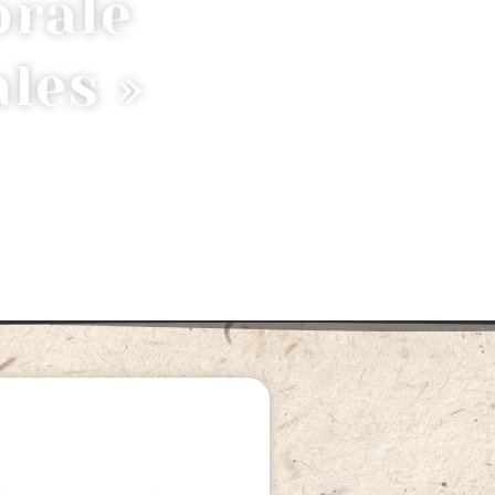
orale
les »
UQUET ROND DE FLEURS