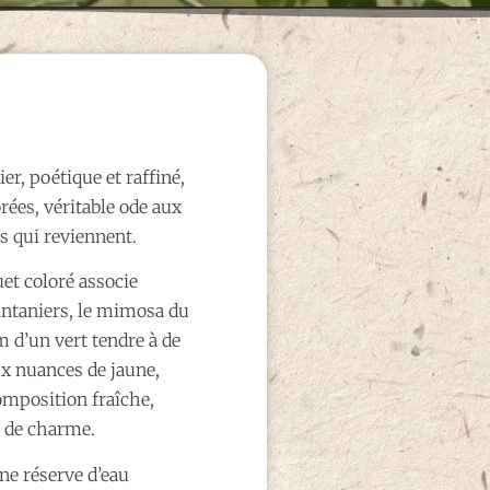
r, poétique et raffiné,
rées, véritable ode aux
s qui reviennent.
et coloré associe
rintaniers, le mimosa du
m d’un vert tendre à de
ux nuances de jaune,
omposition fraîche,
e de charme.
une réserve d’eau