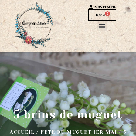
MON COMPTE
0
0,00
€
5 brins de muguet
ACCUEIL
/
FÊTE DU MUGUET 1ER MAI
/ 5